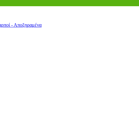
αρποί - Αποξηραμένα