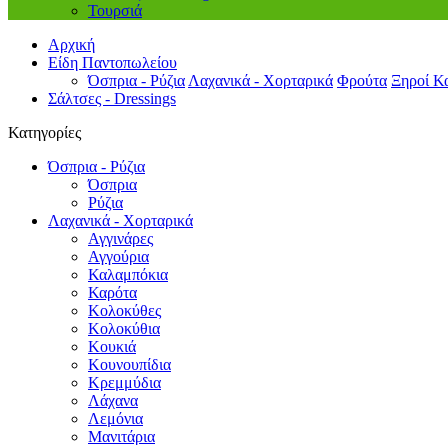
Τουρσιά
Αρχική
Είδη Παντοπωλείου
Όσπρια - Ρύζια
Λαχανικά - Χορταρικά
Φρούτα
Ξηροί Κ
Σάλτσες - Dressings
Κατηγορίες
Όσπρια - Ρύζια
Όσπρια
Ρύζια
Λαχανικά - Χορταρικά
Αγγινάρες
Αγγούρια
Καλαμπόκια
Καρότα
Κολοκύθες
Κολοκύθια
Κουκιά
Κουνουπίδια
Κρεμμύδια
Λάχανα
Λεμόνια
Μανιτάρια