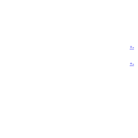
+
-
+
-