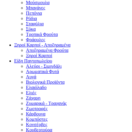
Μούσμουλα
Μπανάνες
Πεπόνια
Ρόδια
Σταφύλια
Σύκα
Τροπικά Φρούτα
Φράουλες
Ξηροί Καρποί - Αποξηραμένα
Αποξηραμένα Φρούτα
Ξηροί Καρποί
Είδη Παντοπωλείου
Αλεύρι - Σιμιγδάλι
Αρωματικά Φυτά
Αυγά
Βιολογικά Προϊόντα
Ελαιόλαδο
Ελιές
Ζάχαρη
Ζυμαρικά - Τραχανάς
Ζωοτροφές
Κάρβουνα
Κομπόστες
Κονσέρβες
Κουβερτούρα