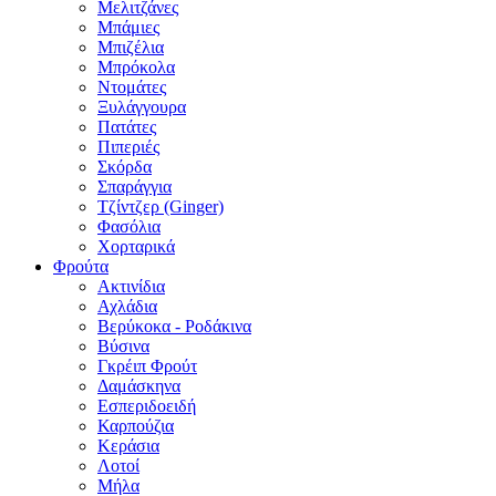
Μελιτζάνες
Μπάμιες
Μπιζέλια
Μπρόκολα
Ντομάτες
Ξυλάγγουρα
Πατάτες
Πιπεριές
Σκόρδα
Σπαράγγια
Τζίντζερ (Ginger)
Φασόλια
Χορταρικά
Φρούτα
Ακτινίδια
Αχλάδια
Βερύκοκα - Ροδάκινα
Βύσινα
Γκρέιπ Φρούτ
Δαμάσκηνα
Εσπεριδοειδή
Καρπούζια
Κεράσια
Λοτοί
Μήλα