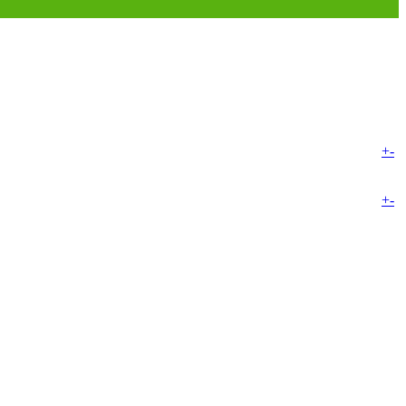
+
-
+
-