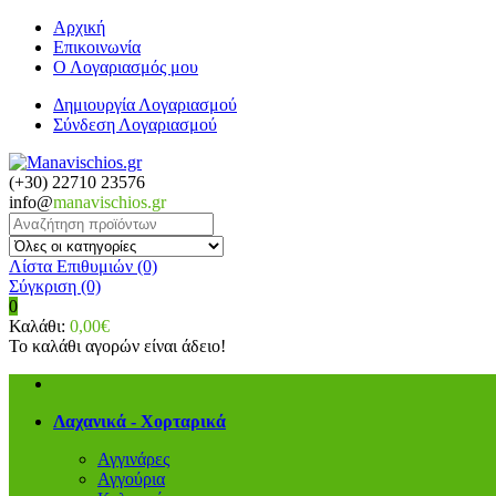
Αρχική
Επικοινωνία
Ο Λογαριασμός μου
Δημιουργία Λογαριασμού
Σύνδεση Λογαριασμού
(+30) 22710 23576
info@
manavischios.gr
Λίστα Επιθυμιών (0)
Σύγκριση
(0)
0
Καλάθι:
0,00€
Το καλάθι αγορών είναι άδειο!
Λαχανικά - Χορταρικά
Αγγινάρες
Αγγούρια