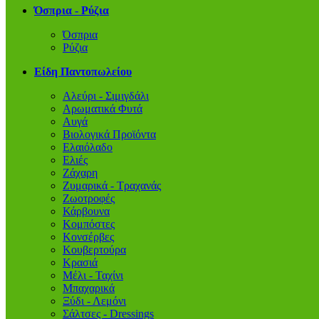
Όσπρια - Ρύζια
Όσπρια
Ρύζια
Είδη Παντοπωλείου
Αλεύρι - Σιμιγδάλι
Αρωματικά Φυτά
Αυγά
Βιολογικά Προϊόντα
Ελαιόλαδο
Ελιές
Ζάχαρη
Ζυμαρικά - Τραχανάς
Ζωοτροφές
Κάρβουνα
Κομπόστες
Κονσέρβες
Κουβερτούρα
Κρασιά
Μέλι - Ταχίνι
Μπαχαρικά
Ξύδι - Λεμόνι
Σάλτσες - Dressings