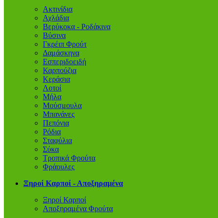
Ακτινίδια
Αχλάδια
Βερύκοκα - Ροδάκινα
Βύσινα
Γκρέιπ Φρούτ
Δαμάσκηνα
Εσπεριδοειδή
Καρπούζια
Κεράσια
Λοτοί
Μήλα
Μούσμουλα
Μπανάνες
Πεπόνια
Ρόδια
Σταφύλια
Σύκα
Τροπικά Φρούτα
Φράουλες
Ξηροί Καρποί - Αποξηραμένα
Ξηροί Καρποί
Αποξηραμένα Φρούτα