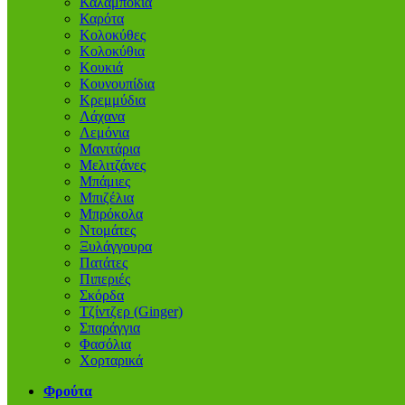
Καλαμπόκια
Καρότα
Κολοκύθες
Κολοκύθια
Κουκιά
Κουνουπίδια
Κρεμμύδια
Λάχανα
Λεμόνια
Μανιτάρια
Μελιτζάνες
Μπάμιες
Μπιζέλια
Μπρόκολα
Ντομάτες
Ξυλάγγουρα
Πατάτες
Πιπεριές
Σκόρδα
Τζίντζερ (Ginger)
Σπαράγγια
Φασόλια
Χορταρικά
Φρούτα