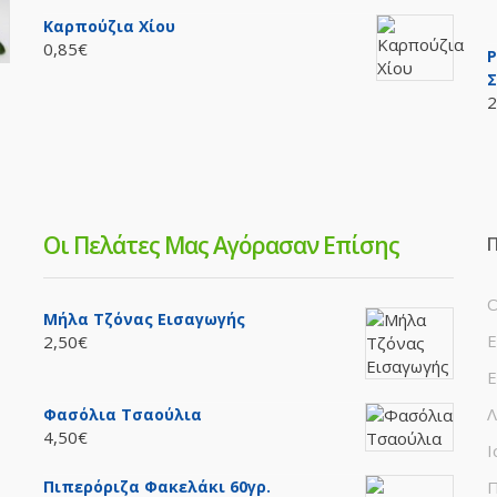
Καρπούζια Χίου
0,85€
P
Σ
2
Οι Πελάτες Μας Αγόρασαν Επίσης
Π
Ο
Μήλα Τζόνας Εισαγωγής
Ε
2,50€
Ε
Λ
Φασόλια Τσαούλια
4,50€
Ι
Πιπερόριζα Φακελάκι 60γρ.
Π