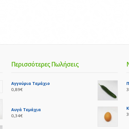
Περισσότερες Πωλήσεις
Αγγούρια Τεμάχιο
Π
0,89€
3
Κ
Αυγά Τεμάχια
3
0,34€