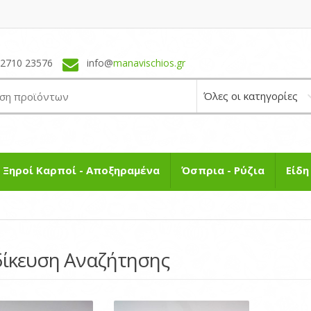
22710 23576
info@
manavischios.gr
Ξηροί Καρποί - Αποξηραμένα
Όσπρια - Ρύζια
Είδ
δίκευση Αναζήτησης