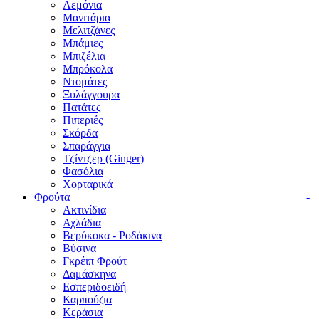
Λεμόνια
Μανιτάρια
Μελιτζάνες
Μπάμιες
Μπιζέλια
Μπρόκολα
Ντομάτες
Ξυλάγγουρα
Πατάτες
Πιπεριές
Σκόρδα
Σπαράγγια
Τζίντζερ (Ginger)
Φασόλια
Χορταρικά
Φρούτα
+
-
Ακτινίδια
Αχλάδια
Βερύκοκα - Ροδάκινα
Βύσινα
Γκρέιπ Φρούτ
Δαμάσκηνα
Εσπεριδοειδή
Καρπούζια
Κεράσια