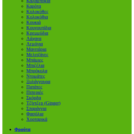
Καλαμπόκια
Καρότα
Κολοκύθες
Κολοκύθια
Κουκιά
Κουνουπίδια
Κρεμμύδια
Λάχανα
Λεμόνια
Μανιτάρια
Μελιτζάνες
Μπάμιες
Μπιζέλια
Μπρόκολα
Ντομάτες
Ξυλάγγουρα
Πατάτες
Πιπεριές
Σκόρδα
Τζίντζερ (Ginger)
Σπαράγγια
Φασόλια
Χορταρικά
Φρούτα