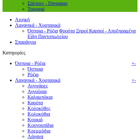
Σάλτσες - Dressings
Τουρσιά
Αρχική
Λαχανικά - Χορταρικά
Όσπρια - Ρύζια
Φρούτα
Ξηροί Καρποί - Αποξηραμένα
Είδη Παντοπωλείου
Σπαράγγια
Κατηγορίες
Όσπρια - Ρύζια
+
-
Όσπρια
Ρύζια
Λαχανικά - Χορταρικά
+
-
Αγγινάρες
Αγγούρια
Καλαμπόκια
Καρότα
Κολοκύθες
Κολοκύθια
Κουκιά
Κουνουπίδια
Κρεμμύδια
Λάχανα