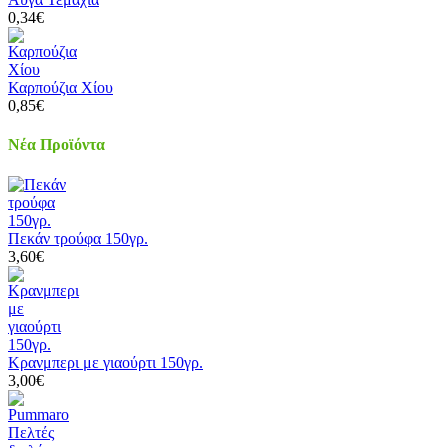
0,34€
Καρπούζια Χίου
0,85€
Νέα Προϊόντα
Πεκάν τρούφα 150γρ.
3,60€
Κρανμπερι με γιαούρτι 150γρ.
3,00€