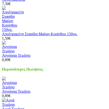
7,50€
Αποξηραμένη Σταφίδα Μαύρη Κορίνθου 150γρ.
1,50€
Αγγούρια Τεμάχιο
0,89€
Περισσότερες Πωλήσεις
Αγγούρια Τεμάχιο
0,89€
Αυγά Τεμάχια