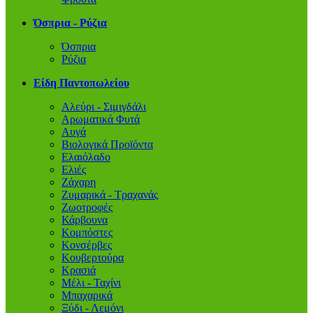
Όσπρια - Ρύζια
Όσπρια
Ρύζια
Είδη Παντοπωλείου
Αλεύρι - Σιμιγδάλι
Αρωματικά Φυτά
Αυγά
Βιολογικά Προϊόντα
Ελαιόλαδο
Ελιές
Ζάχαρη
Ζυμαρικά - Τραχανάς
Ζωοτροφές
Κάρβουνα
Κομπόστες
Κονσέρβες
Κουβερτούρα
Κρασιά
Μέλι - Ταχίνι
Μπαχαρικά
Ξύδι - Λεμόνι