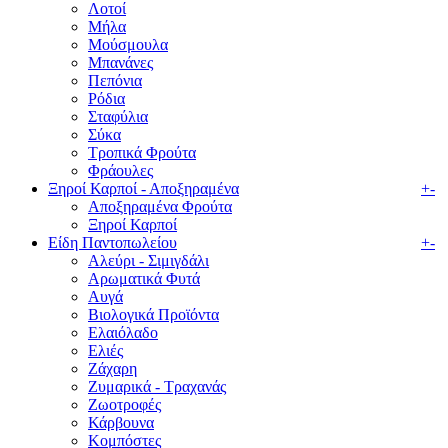
Λοτοί
Μήλα
Μούσμουλα
Μπανάνες
Πεπόνια
Ρόδια
Σταφύλια
Σύκα
Τροπικά Φρούτα
Φράουλες
Ξηροί Καρποί - Αποξηραμένα
+
-
Αποξηραμένα Φρούτα
Ξηροί Καρποί
Είδη Παντοπωλείου
+
-
Αλεύρι - Σιμιγδάλι
Αρωματικά Φυτά
Αυγά
Βιολογικά Προϊόντα
Ελαιόλαδο
Ελιές
Ζάχαρη
Ζυμαρικά - Τραχανάς
Ζωοτροφές
Κάρβουνα
Κομπόστες