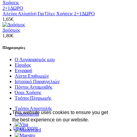
Αλεύρι Αλλατίνη Για Όλες Χρήσεις 2+1ΔΩΡΟ
1,65€
Δυόσμος
1,80€
Πληροφορίες
Ο Λογαριασμός μου
Είσοδος
Εγγραφή
Λίστα Επιθυμιών
Ιστορικό Παραγγελιών
Πόντοι Ανταμοιβής
Όροι Χρήσης
Τρόποι Πληρωμής
Τρόποι Αποστολής
This website uses cookies to ensure you get
Επικοινωνία
the best experience on our website.
Learn more