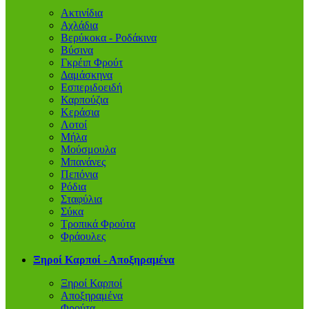
Ακτινίδια
Αχλάδια
Βερύκοκα - Ροδάκινα
Βύσινα
Γκρέιπ Φρούτ
Δαμάσκηνα
Εσπεριδοειδή
Καρπούζια
Κεράσια
Λοτοί
Μήλα
Μούσμουλα
Μπανάνες
Πεπόνια
Ρόδια
Σταφύλια
Σύκα
Τροπικά Φρούτα
Φράουλες
Ξηροί Καρποί - Αποξηραμένα
Ξηροί Καρποί
Αποξηραμένα
Φρούτα