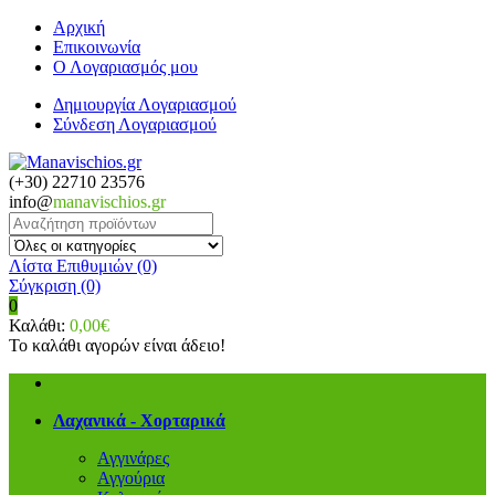
Αρχική
Επικοινωνία
Ο Λογαριασμός μου
Δημιουργία Λογαριασμού
Σύνδεση Λογαριασμού
(+30) 22710 23576
info@
manavischios.gr
Λίστα Επιθυμιών (0)
Σύγκριση
(0)
0
Καλάθι:
0,00€
Το καλάθι αγορών είναι άδειο!
Λαχανικά - Χορταρικά
Αγγινάρες
Αγγούρια