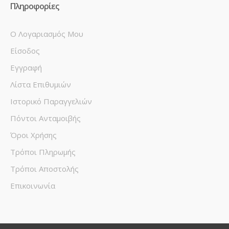
Πληροφορίες
Ο Λογαριασμός Μου
Είσοδος
Εγγραφή
Λίστα Επιθυμιών
Ιστορικό Παραγγελιών
Πόντοι Ανταμοιβής
Όροι Χρήσης
Τρόποι Πληρωμής
Τρόποι Αποστολής
Επικοινωνία