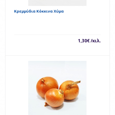
ΠΕΡΙΣΣΌΤΕΡΕΣ ΠΩΛΉΣΕΙΣ
Κρεμμύδια Κόκκινα Χύμα
1,30€ /κιλ.
Κρεμμύδια Κόκκινα Χύμα
..
1,30€ /κιλ.
Availability
Διαθέσιμο
Καλάθι