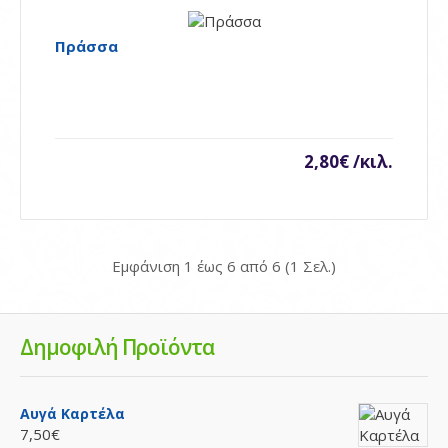
Availability
Διαθέσιμο
Πράσσα
Καλάθι
Προσθήκη στη σύγκρηση
Ποσθήκη στη λίστα επιθυμιών
2,80€ /κιλ.
Κρεμμύδια Στιφάδου
..
Εμφάνιση 1 έως 6 από 6 (1 Σελ.)
2,80€ /κιλ.
Δημοφιλή Προϊόντα
Availability
Διαθέσιμο
Καλάθι
Αυγά Καρτέλα
Προσθήκη στη σύγκρηση
7,50€