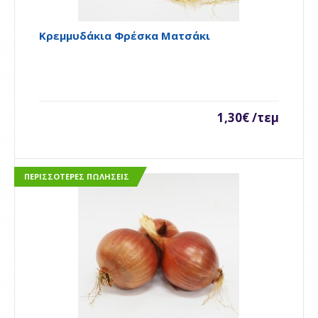
Κρεμμυδάκια Φρέσκα Ματσάκι
Κρεμμυδάκια Φρέσκα ματσάκι
1,30€ /τεμ
..
ΠΕΡΙΣΣΌΤΕΡΕΣ ΠΩΛΉΣΕΙΣ
1,30€ /τεμ
Availability
Διαθέσιμο
Καλάθι
Προσθήκη στη σύγκρηση
Ποσθήκη στη λίστα επιθυμιών