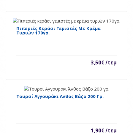
Προσθήκη στη σύγκρηση
Ποσθήκη στη λίστα επιθυμιών
Πιπεριές Κεράσι Γεμιστές Με Κρέμα
Τυριών 170γρ.
Λιαστή Ντομάτα 365γρ.
( Τιμή κιλού:7.12€)..
3,50€ /τεμ
2,60€ /τεμ
Availability
Διαθέσιμο
Τουρσί Αγγουράκι Άνθος Βάζο 200 Γρ.
Καλάθι
Προσθήκη στη σύγκρηση
Ποσθήκη στη λίστα επιθυμιών
1,90€ /τεμ