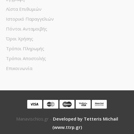
Λίστα Επιθυμιών
Ιστορικό Παραγγελιών
Πόντοι Ανταμοιβής
Όροι Χρήσης
Τρόποι Πληρωμής
Τρόποι Αποστολής
Επικοινωνία
Manavischios.gr -
Developed by Tetteris Michail
(www.ttrp.gr)