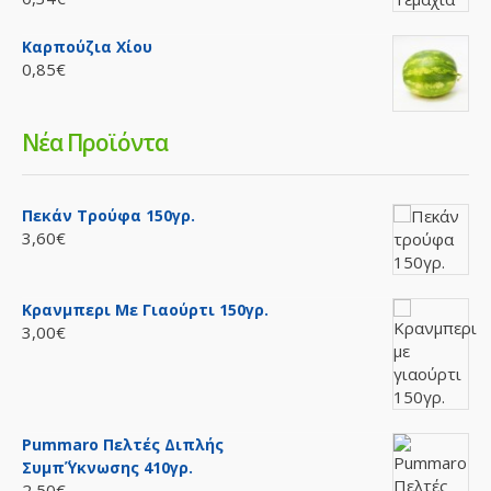
Καρπούζια Χίου
1,75€ /τεμ
0,85€
Availability
Διαθέσιμο
Νέα Προϊόντα
Καλάθι
Προσθήκη στη σύγκρηση
Ποσθήκη στη λίστα επιθυμιών
Πεκάν Τρούφα 150γρ.
3,60€
Κρανμπερι Με Γιαούρτι 150γρ.
Τουρσί Πιπεράκι Καυτερό Βάζο 150 γρ.
3,00€
( Τιμή κιλού 12.66€)..
1,90€ /τεμ
Pummaro Πελτές Διπλής
Availability
Διαθέσιμο
Συμπ΄ύκνωσης 410γρ.
2,50€