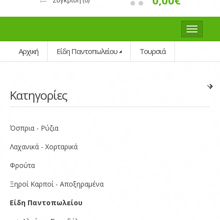
0,00€
Σύγκριση
(0)
Αρχική
Είδη Παντοπωλείου
Τουρσιά
Κατηγορίες
Όσπρια - Ρύζια
Λαχανικά - Χορταρικά
Φρούτα
Ξηροί Καρποί - Αποξηραμένα
Είδη Παντοπωλείου