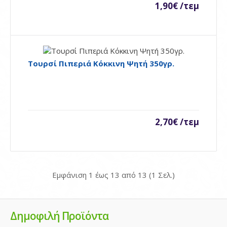
1,90€ /τεμ
Καλάθι
Προσθήκη στη σύγκρηση
Ποσθήκη στη λίστα επιθυμιών
Τουρσί Πιπεριά Κόκκινη Ψητή 350γρ.
Τουρσί Αγγουράκι Βάζο 400 γρ.
( Τιμή κιλού 5.50€)..
2,70€ /τεμ
2,60€ /τεμ
Availability
Διαθέσιμο
Εμφάνιση 1 έως 13 από 13 (1 Σελ.)
Καλάθι
Προσθήκη στη σύγκρηση
Δημοφιλή Προϊόντα
Ποσθήκη στη λίστα επιθυμιών