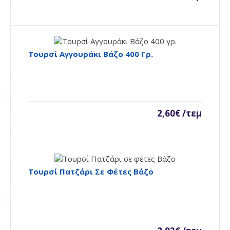
Πατζάρι Βρασμένο 500γρ
..
Τουρσί Αγγουράκι Βάζο 400 Γρ.
0,00€ /τεμ
Availability
Διαθέσιμο
Καλάθι
2,60€ /τεμ
Προσθήκη στη σύγκρηση
Ποσθήκη στη λίστα επιθυμιών
Τουρσί Πατζάρι Σε Φέτες Βάζο
Πιπεριές κεράσι γεμιστές με κρέμα τυριών
170γρ.