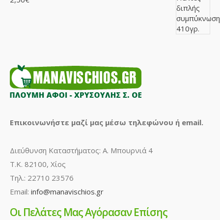
Καλάθι
Προσθήκη στη σύγκρηση
Ποσθήκη στη λίστα επιθυμιών
Τουρσί Πιπεριά Κόκκινη Ψητή 350γρ.
( Τιμή κιλού : 7,71€)..
Επικοινωνήστε μαζί μας μέσω τηλεφώνου ή email.
2,70€ /τεμ
Availability
Διαθέσιμο
Διεύθυνση Καταστήματος: Α. Μπουρνιά 4
Τ.Κ. 82100, Χίος
Καλάθι
Τηλ.: 22710 23576
Προσθήκη στη σύγκρηση
Email:
info@manavischios.gr
Ποσθήκη στη λίστα επιθυμιών
Οι Πελάτες Μας Αγόρασαν Επίσης