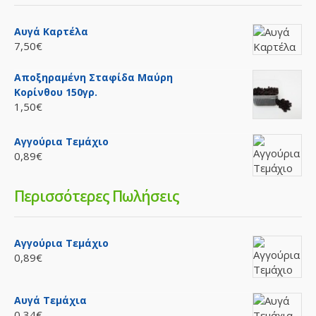
Αυγά Καρτέλα
7,50€
Τουρσί Πατζάρι σε φέτες Βάζο
Αποξηραμένη Σταφίδα Μαύρη
..
Κορίνθου 150γρ.
1,50€
2,93€ /τεμ
Αγγούρια Τεμάχιο
Availability
Διαθέσιμο
0,89€
Καλάθι
Περισσότερες Πωλήσεις
Προσθήκη στη σύγκρηση
Ποσθήκη στη λίστα επιθυμιών
Αγγούρια Τεμάχιο
0,89€
Τουρσί Πιπεράκι Βάζο 320 γρ.
Αυγά Τεμάχια
0,34€
( Τιμή κιλού7.50e)..