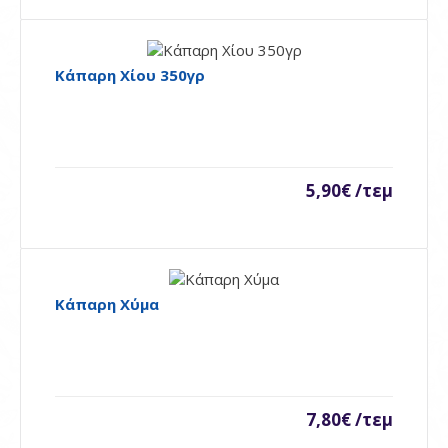
Το προϊόν αντιστοιχεί σε συσκευασία 5 κιλά. ( Τιμή
κιλού: 6.40e)..
Κάπαρη Χίου 350γρ
30,00€ /τεμ
Availability
Διαθέσιμο
Καλάθι
5,90€ /τεμ
Προσθήκη στη σύγκρηση
Ποσθήκη στη λίστα επιθυμιών
Κάπαρη Χύμα
Κάπαρη Χίου 350γρ
Τοπικό προϊόν Μεστά
Χίου. Παραγωγός Ιωάννα Φλωράκη.Το προϊόν
7,80€ /τεμ
αντιστοιχεί σε συσκευασί..