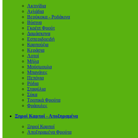
Ακτινίδια
Αχλάδια
Βερύκοκα - Ροδάκινα
Βύσινα
Γκρέιπ Φρούτ
Δαμάσκηνα
Εσπεριδοειδή
Καρπούζια
Κεράσια
Λοτοί
Μήλα
Μούσμουλα
Μπανάνες
Πεπόνια
Ρόδια
Σταφύλια
Σύκα
Τροπικά Φρούτα
Φράουλες
Ξηροί Καρποί - Αποξηραμένα
Ξηροί Καρποί
Αποξηραμένα Φρούτα