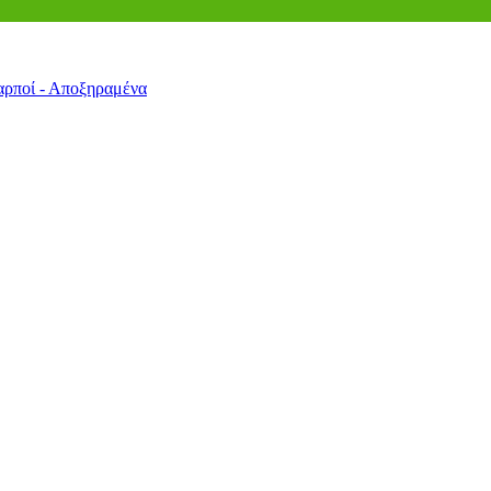
αρποί - Αποξηραμένα