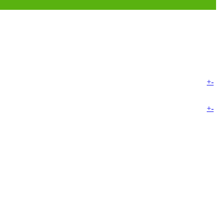
+
-
+
-