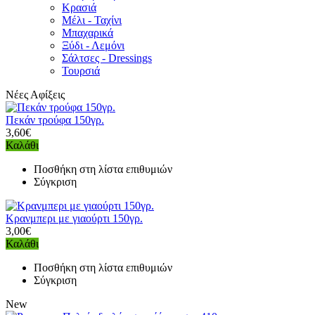
Κρασιά
Μέλι - Ταχίνι
Μπαχαρικά
Ξύδι - Λεμόνι
Σάλτσες - Dressings
Τουρσιά
Νέες Αφίξεις
Πεκάν τρούφα 150γρ.
3,60€
Καλάθι
Ποσθήκη στη λίστα επιθυμιών
Σύγκριση
Κρανμπερι με γιαούρτι 150γρ.
3,00€
Καλάθι
Ποσθήκη στη λίστα επιθυμιών
Σύγκριση
New