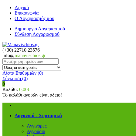
Αρχική
Επικοινωνία
Ο Λογαριασμός μου
Δημιουργία Λογαριασμού
Σύνδεση Λογαριασμού
(+30) 22710 23576
info@
manavischios.gr
Λίστα Επιθυμιών (0)
Σύγκριση
(0)
0
Καλάθι:
0,00€
Το καλάθι αγορών είναι άδειο!
Λαχανικά - Χορταρικά
Αγγινάρες
Αγγούρια