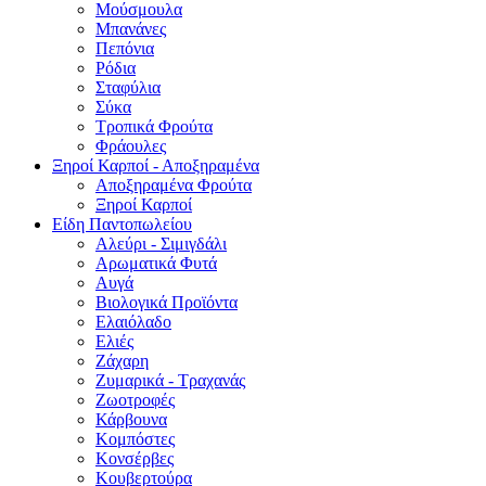
Μούσμουλα
Μπανάνες
Πεπόνια
Ρόδια
Σταφύλια
Σύκα
Τροπικά Φρούτα
Φράουλες
Ξηροί Καρποί - Αποξηραμένα
Αποξηραμένα Φρούτα
Ξηροί Καρποί
Είδη Παντοπωλείου
Αλεύρι - Σιμιγδάλι
Αρωματικά Φυτά
Αυγά
Βιολογικά Προϊόντα
Ελαιόλαδο
Ελιές
Ζάχαρη
Ζυμαρικά - Τραχανάς
Ζωοτροφές
Κάρβουνα
Κομπόστες
Κονσέρβες
Κουβερτούρα