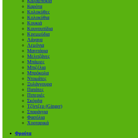
Καλαμπόκια
Καρότα
Κολοκύθες
Κολοκύθια
Κουκιά
Κουνουπίδια
Κρεμμύδια
Λάχανα
Λεμόνια
Μανιτάρια
Μελιτζάνες
Μπάμιες
Μπιζέλια
Μπρόκολα
Ντομάτες
Ξυλάγγουρα
Πατάτες
Πιπεριές
Σκόρδα
Τζίντζερ (Ginger)
Σπαράγγια
Φασόλια
Χορταρικά
Φρούτα