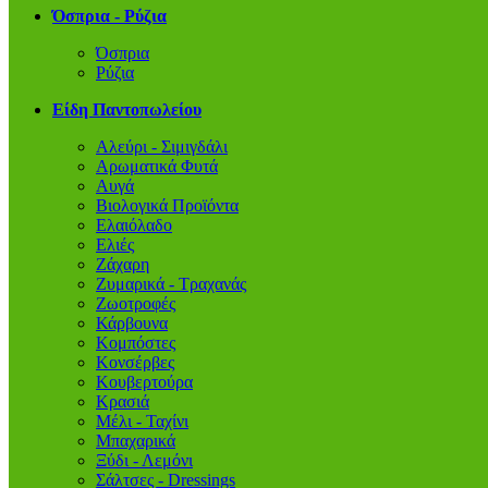
Όσπρια - Ρύζια
Όσπρια
Ρύζια
Είδη Παντοπωλείου
Αλεύρι - Σιμιγδάλι
Αρωματικά Φυτά
Αυγά
Βιολογικά Προϊόντα
Ελαιόλαδο
Ελιές
Ζάχαρη
Ζυμαρικά - Τραχανάς
Ζωοτροφές
Κάρβουνα
Κομπόστες
Κονσέρβες
Κουβερτούρα
Κρασιά
Μέλι - Ταχίνι
Μπαχαρικά
Ξύδι - Λεμόνι
Σάλτσες - Dressings