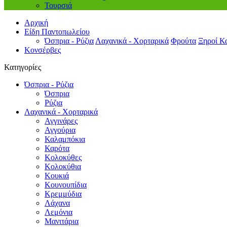
Τουρσιά
Αρχική
Είδη Παντοπωλείου
Όσπρια - Ρύζια
Λαχανικά - Χορταρικά
Φρούτα
Ξηροί Κ
Κονσέρβες
Κατηγορίες
Όσπρια - Ρύζια
Όσπρια
Ρύζια
Λαχανικά - Χορταρικά
Αγγινάρες
Αγγούρια
Καλαμπόκια
Καρότα
Κολοκύθες
Κολοκύθια
Κουκιά
Κουνουπίδια
Κρεμμύδια
Λάχανα
Λεμόνια
Μανιτάρια