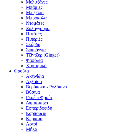
Μελιτζάνες
Μπάμιες
Μπιζέλια
Μπρόκολα
Ντομάτες
Ξυλάγγουρα
Πατάτες
Πιπεριές
Σκόρδα
Σπαράγγια
Τζίντζερ (Ginger)
Φασόλια
Χορταρικά
Φρούτα
Ακτινίδια
Αχλάδια
Βερύκοκα - Ροδάκινα
Βύσινα
Γκρέιπ Φρούτ
Δαμάσκηνα
Εσπεριδοειδή
Καρπούζια
Κεράσια
Λοτοί
Μήλα