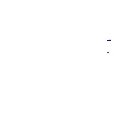
+
-
+
-