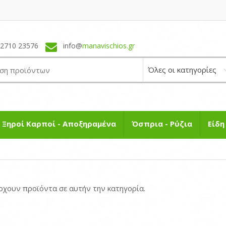
22710 23576
info@
manavischios.gr
Ξηροί Καρποί - Αποξηραμένα
Όσπρια - Ρύζια
Είδ
ρχουν προϊόντα σε αυτήν την κατηγορία.