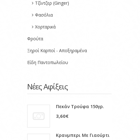
Τζίντζερ (Ginger)
Φασόλια
Χορταρικά
Φρούτα
Ξηροί Καρποί - Αποξηραμένα
Είδη Παντοπωλείου
Νέες Αφίξεις
Πεκάν Τρούφα 150γρ.
3,60€
Κρανμπερι Με Γιαούρτι