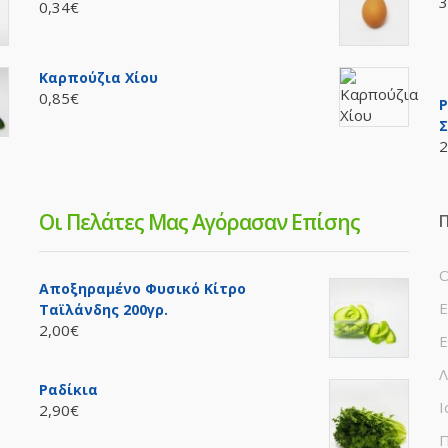
3
0,34€
Καρπούζια Χίου
0,85€
P
Σ
2
Οι Πελάτες Μας Αγόρασαν Επίσης
Π
Ο
Αποξηραμένο Φυσικό Κίτρο
Ε
Ταϊλάνδης 200γρ.
2,00€
Ε
Λ
Ραδίκια
Ι
2,90€
Π