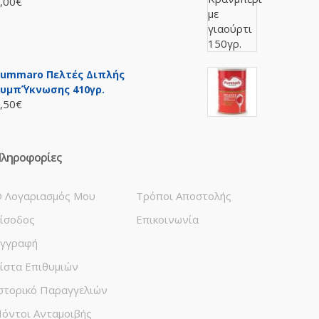
,00€
ummaro Πελτές Διπλής
υμπ΄ύκνωσης 410γρ.
,50€
ληροφορίες
 Λογαριασμός Μου
Τρόποι Αποστολής
ίσοδος
Επικοινωνία
γγραφή
ίστα Επιθυμιών
στορικό Παραγγελιών
όντοι Ανταμοιβής