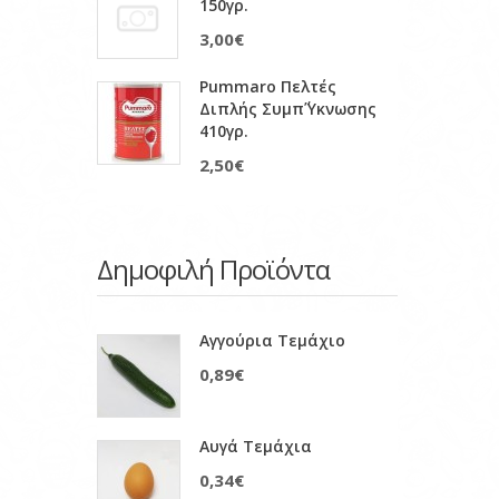
150γρ.
3,00€
Pummaro Πελτές
Διπλής Συμπ΄ύκνωσης
410γρ.
2,50€
Δημοφιλή Προϊόντα
Αγγούρια Τεμάχιο
0,89€
Αυγά Τεμάχια
0,34€