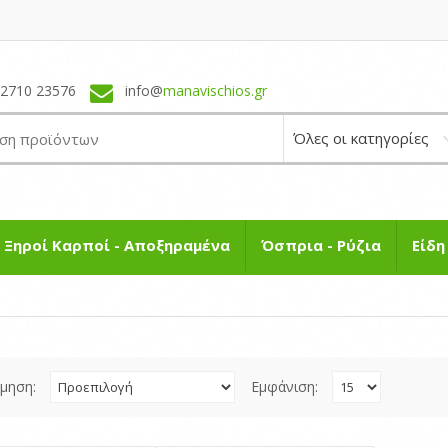
22710 23576
info@
manavischios.gr
Ξηροί Καρποί - Αποξηραμένα
Όσπρια - Ρύζια
Είδ
όμηση:
Εμφάνιση: