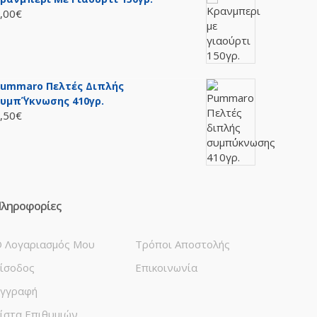
,00€
ummaro Πελτές Διπλής
υμπ΄ύκνωσης 410γρ.
,50€
ληροφορίες
 Λογαριασμός Μου
Τρόποι Αποστολής
ίσοδος
Επικοινωνία
γγραφή
ίστα Επιθυμιών