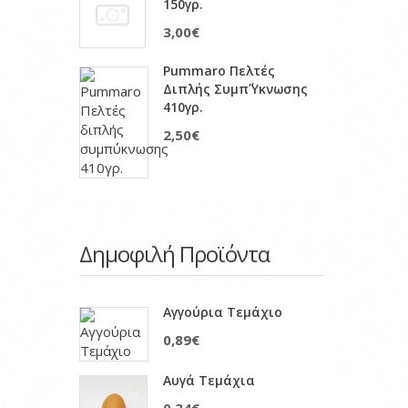
150γρ.
3,00€
Pummaro Πελτές
Διπλής Συμπ΄ύκνωσης
410γρ.
2,50€
Δημοφιλή Προϊόντα
Αγγούρια Τεμάχιο
0,89€
Αυγά Τεμάχια