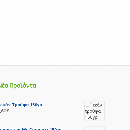
Νέα Προϊόντα
εκάν Τρούφα 150γρ.
,60€
ρανμπερι Με Γιαούρτι 150γρ.