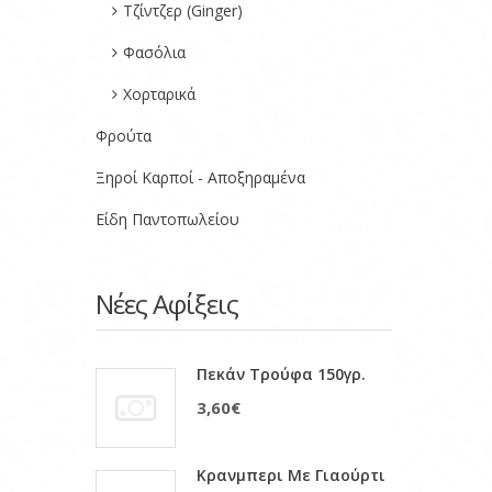
Τζίντζερ (Ginger)
Φασόλια
Χορταρικά
Φρούτα
Ξηροί Καρποί - Αποξηραμένα
Είδη Παντοπωλείου
Νέες Αφίξεις
Πεκάν Τρούφα 150γρ.
3,60€
Κρανμπερι Με Γιαούρτι