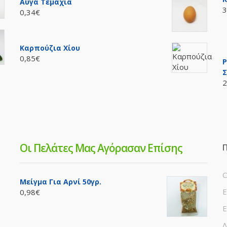
Αυγά Τεμάχια
3
0,34€
Καρπούζια Χίου
0,85€
P
Σ
2
Οι Πελάτες Μας Αγόρασαν Επίσης
Π
Ο
Μείγμα Για Αρνί 50γρ.
Ε
0,98€
Ε
Λ