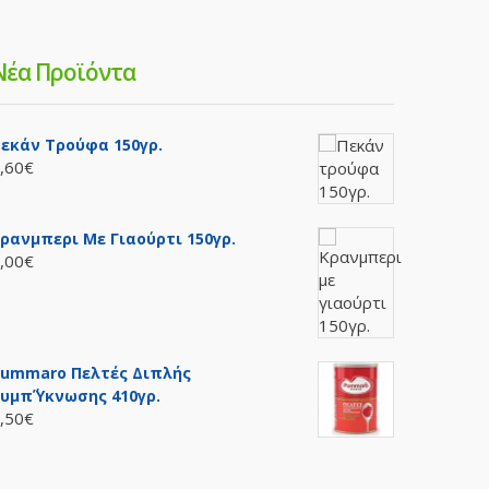
Νέα Προϊόντα
εκάν Τρούφα 150γρ.
,60€
ρανμπερι Με Γιαούρτι 150γρ.
,00€
ummaro Πελτές Διπλής
υμπ΄ύκνωσης 410γρ.
,50€