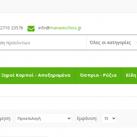
22710 23576
info@
manavischios.gr
Ξηροί Καρποί - Αποξηραμένα
Όσπρια - Ρύζια
Είδ
όμηση:
Εμφάνιση: