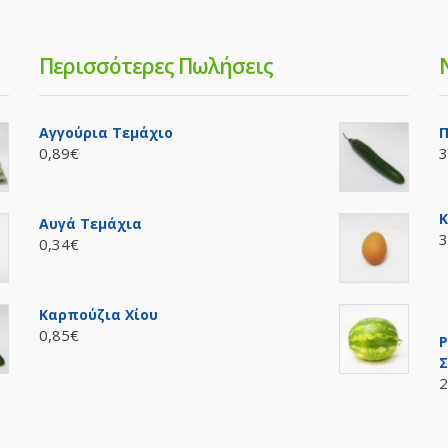
Περισσότερες Πωλήσεις
Αγγούρια Τεμάχιο
Π
0,89€
3
Κ
Αυγά Τεμάχια
3
0,34€
Καρπούζια Χίου
0,85€
P
Σ
2