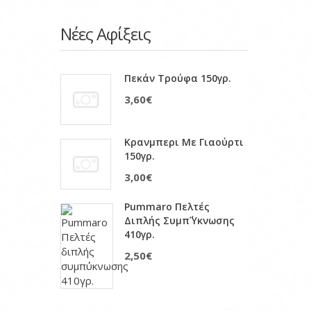
Νέες Αφίξεις
Πεκάν Τρούφα 150γρ.
3,60€
Κρανμπερι Με Γιαούρτι
150γρ.
3,00€
Pummaro Πελτές
Διπλής Συμπ΄ύκνωσης
410γρ.
2,50€