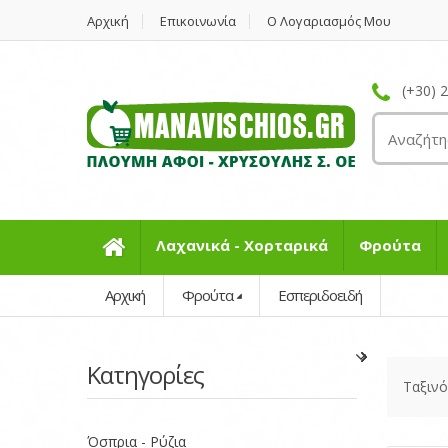
Αρχική
Επικοινωνία
Ο Λογαριασμός Μου
(+30) 
Λαχανικά - Χορταρικά
Φρούτα
Αρχική
Φρούτα
Εσπεριδοειδή
Κατηγορίες
Ταξιν
Όσπρια - Ρύζια