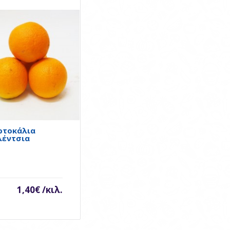
Πορτοκάλια Βαλέντσια
..
ρτοκάλια
λέντσια
1,40€ /κιλ.