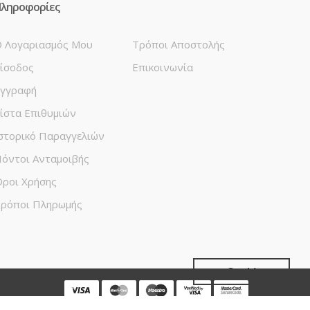
ληροφορίες
 Λογαριασμός Μου
Τρόποι Αποστολής
ίσοδος
Επικοινωνία
γγραφή
ίστα Επιθυμιών
στορικό Παραγγελιών
όντοι Ανταμοιβής
ροι Χρήσης
ρόποι Πληρωμής
Got it!