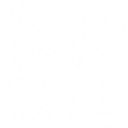
1,40€ /κιλ.
Availability
Διαθέσιμο
Καλάθι
Προσθήκη στη σύγκρηση
Ποσθήκη στη λίστα
επιθυμιών