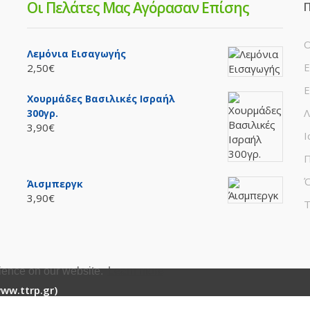
Οι Πελάτες Μας Αγόρασαν Επίσης
Π
Ο
Λεμόνια Εισαγωγής
Ε
2,50€
Ε
Χουρμάδες Βασιλικές Ισραήλ
Λ
300γρ.
3,90€
Ι
Π
Ό
Άισμπεργκ
3,90€
Τ
rience on our website.
Learn more
www.ttrp.gr)