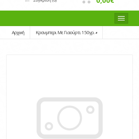
0,00€
Σύγκριση
(0)
Αρχική
Κρανμπερι Με Γιαούρτι 150γρ.