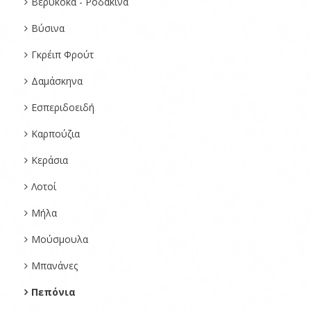
Βερύκοκα - Ροδάκινα
Βύσινα
Γκρέιπ Φρούτ
Δαμάσκηνα
Εσπεριδοειδή
Καρπούζια
Κεράσια
Λοτοί
Μήλα
Μούσμουλα
Μπανάνες
Πεπόνια