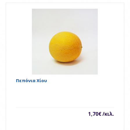
Πεπόνια Χίου
Πεπόνια Χίου
..
1,70€ /κιλ.
1,70€ /κιλ.
Availability
Διαθέσιμο