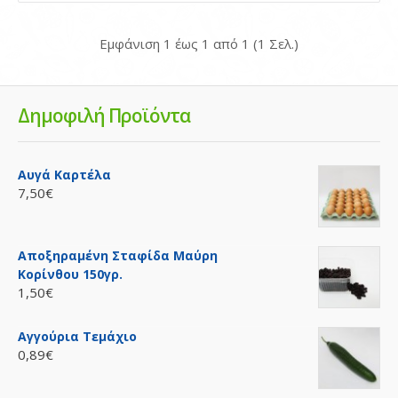
Καλάθι
Προσθήκη στη σύγκρηση
Εμφάνιση 1 έως 1 από 1 (1 Σελ.)
Ποσθήκη στη λίστα επιθυμιών
Δημοφιλή Προϊόντα
Αυγά Καρτέλα
7,50€
Αποξηραμένη Σταφίδα Μαύρη
Κορίνθου 150γρ.
1,50€
Αγγούρια Τεμάχιο
0,89€