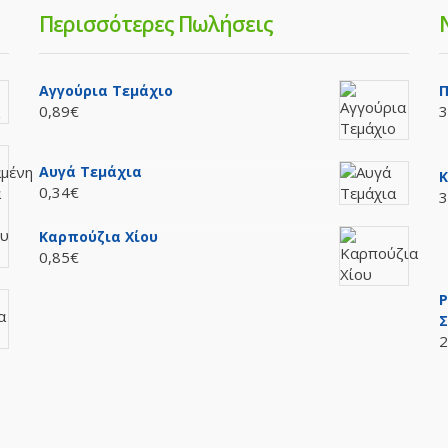
Περισσότερες Πωλήσεις
Αγγούρια Τεμάχιο
Π
0,89€
3
Αυγά Τεμάχια
Κ
0,34€
3
Καρπούζια Χίου
0,85€
P
Σ
2