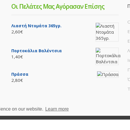
Οι Πελάτες Μας Αγόρασαν Επίσης
Π
Ο
Λιαστή Ντομάτα 365γρ.
Ε
2,60€
Ε
Λ
Πορτοκάλια Βαλέντσια
1,40€
Ι
Π
Πράσσα
Ό
2,80€
Τ
rience on our website.
Learn more
www.ttrp.gr)