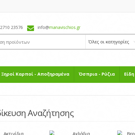
22710 23576
info@
manavischios.gr
Ξηροί Καρποί - Αποξηραμένα
Όσπρια - Ρύζια
Είδ
δίκευση Αναζήτησης