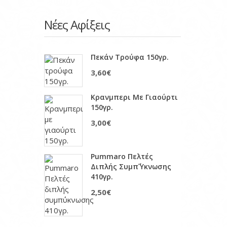
Νέες Αφίξεις
Πεκάν Τρούφα 150γρ.
3,60€
Κρανμπερι Με Γιαούρτι
150γρ.
3,00€
Pummaro Πελτές
Διπλής Συμπ΄ύκνωσης
410γρ.
2,50€