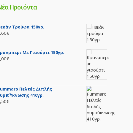
Νέα Προϊόντα
εκάν Τρούφα 150γρ.
,60€
ρανμπερι Με Γιαούρτι 150γρ.
,00€
ummaro Πελτές Διπλής
υμπ΄ύκνωσης 410γρ.
,50€