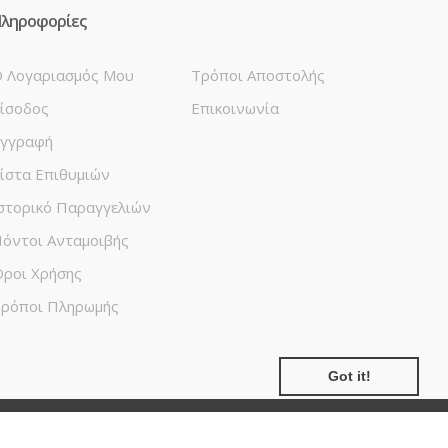
ληροφορίες
 Λογαριασμός Μου
Τρόποι Αποστολής
ίσοδος
Επικοινωνία
γγραφή
ίστα Επιθυμιών
στορικό Παραγγελιών
όντοι Ανταμοιβής
ροι Χρήσης
ρόποι Πληρωμής
Got it!