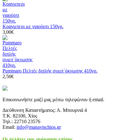
Κρανμπερι με γιαούρτι 150γρ.
3,00€
Pummaro Πελτές διπλής συμπ΄ύκνωσης 410γρ.
2,50€
Επικοινωνήστε μαζί μας μέσω τηλεφώνου ή email.
Διεύθυνση Καταστήματος: Α. Μπουρνιά 4
Τ.Κ. 82100, Χίος
Τηλ.: 22710 23576
Email:
info@manavischios.gr
Οι πελάτες μας αγόρασαν επίσης