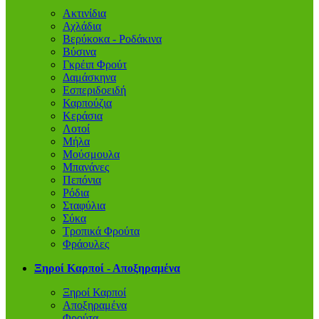
Ακτινίδια
Αχλάδια
Βερύκοκα - Ροδάκινα
Βύσινα
Γκρέιπ Φρούτ
Δαμάσκηνα
Εσπεριδοειδή
Καρπούζια
Κεράσια
Λοτοί
Μήλα
Μούσμουλα
Μπανάνες
Πεπόνια
Ρόδια
Σταφύλια
Σύκα
Τροπικά Φρούτα
Φράουλες
Ξηροί Καρποί - Αποξηραμένα
Ξηροί Καρποί
Αποξηραμένα
Φρούτα