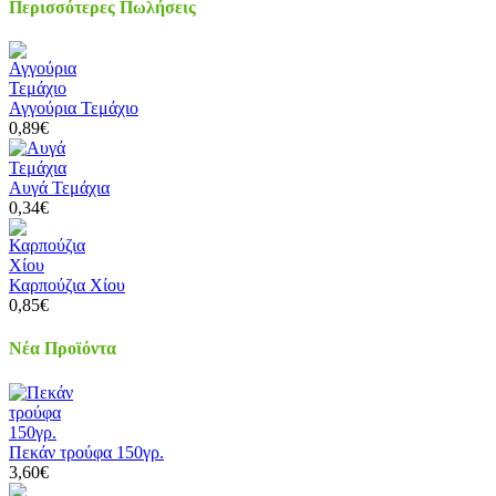
Περισσότερες Πωλήσεις
Αγγούρια Τεμάχιο
0,89€
Αυγά Τεμάχια
0,34€
Καρπούζια Χίου
0,85€
Νέα Προϊόντα
Πεκάν τρούφα 150γρ.
3,60€