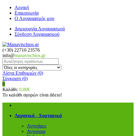
Αρχική
Επικοινωνία
Ο Λογαριασμός μου
Δημιουργία Λογαριασμού
Σύνδεση Λογαριασμού
(+30) 22710 23576
info@
manavischios.gr
Λίστα Επιθυμιών (0)
Σύγκριση
(0)
0
Καλάθι:
0,00€
Το καλάθι αγορών είναι άδειο!
Λαχανικά - Χορταρικά
Αγγινάρες
Αγγούρια