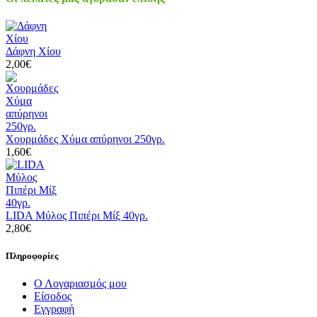
Δάφνη Χίου
2,00€
Χουρμάδες Χύμα απύρηνοι 250γρ.
1,60€
LIDA Μύλος Πιπέρι Μίξ 40γρ.
2,80€
Πληροφορίες
Ο Λογαριασμός μου
Είσοδος
Εγγραφή