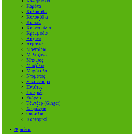
Καλαμπόκια
Καρότα
Κολοκύθες
Κολοκύθια
Κουκιά
Κουνουπίδια
Κρεμμύδια
Λάχανα
Λεμόνια
Μανιτάρια
Μελιτζάνες
Μπάμιες
Μπιζέλια
Μπρόκολα
Ντομάτες
Ξυλάγγουρα
Πατάτες
Πιπεριές
Σκόρδα
Τζίντζερ (Ginger)
Σπαράγγια
Φασόλια
Χορταρικά
Φρούτα