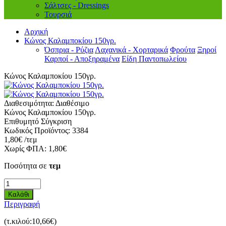
Σάλτσες - Dressings
Τουρσιά
Αρχική
Κώνος Καλαμποκίου 150γρ.
Όσπρια - Ρύζια
Λαχανικά - Χορταρικά
Φρούτα
Ξηροί
Καρποί - Αποξηραμένα
Είδη Παντοπωλείου
Κώνος Καλαμποκίου 150γρ.
Διαθεσιμότητα:
Διαθέσιμο
Κώνος Καλαμποκίου 150γρ.
Επιθυμητό
Σύγκριση
Κωδικός Προϊόντος:
3384
1,80€ /τεμ
Χωρίς ΦΠΑ:
1,80€
Ποσότητα σε
τεμ
Περιγραφή
(τ.κιλού:10,66€)