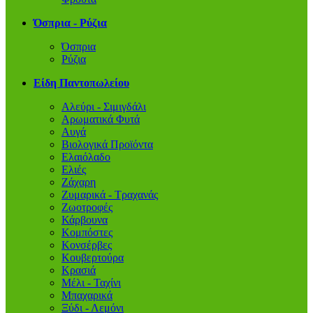
Όσπρια - Ρύζια
Όσπρια
Ρύζια
Είδη Παντοπωλείου
Αλεύρι - Σιμιγδάλι
Αρωματικά Φυτά
Αυγά
Βιολογικά Προϊόντα
Ελαιόλαδο
Ελιές
Ζάχαρη
Ζυμαρικά - Τραχανάς
Ζωοτροφές
Κάρβουνα
Κομπόστες
Κονσέρβες
Κουβερτούρα
Κρασιά
Μέλι - Ταχίνι
Μπαχαρικά
Ξύδι - Λεμόνι