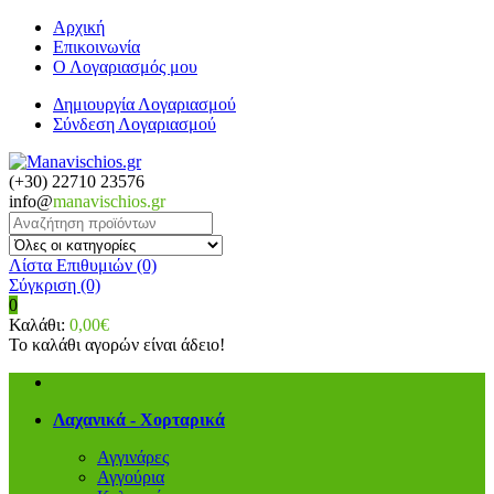
Αρχική
Επικοινωνία
Ο Λογαριασμός μου
Δημιουργία Λογαριασμού
Σύνδεση Λογαριασμού
(+30) 22710 23576
info@
manavischios.gr
Λίστα Επιθυμιών (0)
Σύγκριση
(0)
0
Καλάθι:
0,00€
Το καλάθι αγορών είναι άδειο!
Λαχανικά - Χορταρικά
Αγγινάρες
Αγγούρια