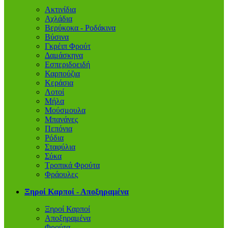
Ακτινίδια
Αχλάδια
Βερύκοκα - Ροδάκινα
Βύσινα
Γκρέιπ Φρούτ
Δαμάσκηνα
Εσπεριδοειδή
Καρπούζια
Κεράσια
Λοτοί
Μήλα
Μούσμουλα
Μπανάνες
Πεπόνια
Ρόδια
Σταφύλια
Σύκα
Τροπικά Φρούτα
Φράουλες
Ξηροί Καρποί - Αποξηραμένα
Ξηροί Καρποί
Αποξηραμένα
Φρούτα