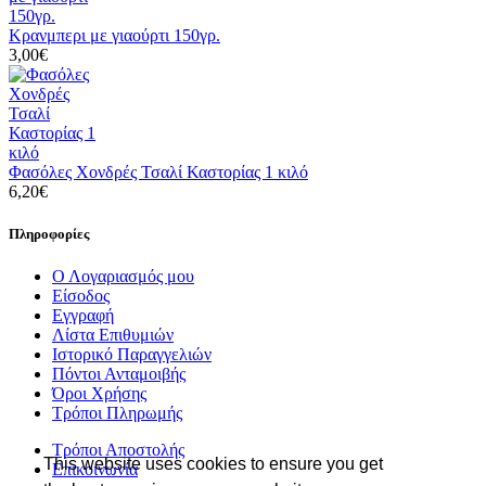
Κρανμπερι με γιαούρτι 150γρ.
3,00€
Φασόλες Χονδρές Τσαλί Καστορίας 1 κιλό
6,20€
Πληροφορίες
Ο Λογαριασμός μου
Είσοδος
Εγγραφή
Λίστα Επιθυμιών
Ιστορικό Παραγγελιών
Πόντοι Ανταμοιβής
Όροι Χρήσης
Τρόποι Πληρωμής
Τρόποι Αποστολής
This website uses cookies to ensure you get
Επικοινωνία