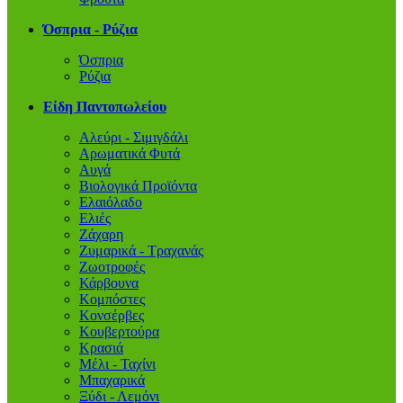
Όσπρια - Ρύζια
Όσπρια
Ρύζια
Είδη Παντοπωλείου
Αλεύρι - Σιμιγδάλι
Αρωματικά Φυτά
Αυγά
Βιολογικά Προϊόντα
Ελαιόλαδο
Ελιές
Ζάχαρη
Ζυμαρικά - Τραχανάς
Ζωοτροφές
Κάρβουνα
Κομπόστες
Κονσέρβες
Κουβερτούρα
Κρασιά
Μέλι - Ταχίνι
Μπαχαρικά
Ξύδι - Λεμόνι