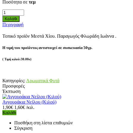
Ποσότητα σε
τεμ
Περιγραφή
Τοπικό προϊόν Μεστά Χίου. Παραγωγός Φλωράδη Ιωάννα .
Η τιμή του προϊόντος αντιστοιχεί σε συσκευασία 50γρ.
( Τιμή κιλού:30.00e)
Κατηγορίες:
Αρωματικά Φυτά
Προσφορές
Έκπτωση
Αγγουράκια Νείλου (Κιλού)
1,90€
1,60€ /κιλ.
Καλάθι
Ποσθήκη στη λίστα επιθυμιών
Σύγκριση