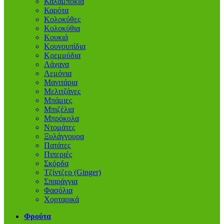
Καλαμπόκια
Καρότα
Κολοκύθες
Κολοκύθια
Κουκιά
Κουνουπίδια
Κρεμμύδια
Λάχανα
Λεμόνια
Μανιτάρια
Μελιτζάνες
Μπάμιες
Μπιζέλια
Μπρόκολα
Ντομάτες
Ξυλάγγουρα
Πατάτες
Πιπεριές
Σκόρδα
Τζίντζερ (Ginger)
Σπαράγγια
Φασόλια
Χορταρικά
Φρούτα