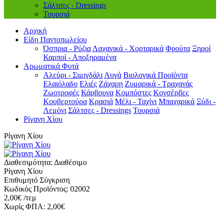
Σάλτσες - Dressings
Τουρσιά
Αρχική
Είδη Παντοπωλείου
Όσπρια - Ρύζια
Λαχανικά - Χορταρικά
Φρούτα
Ξηροί
Καρποί - Αποξηραμένα
Αρωματικά Φυτά
Αλεύρι - Σιμιγδάλι
Αυγά
Βιολογικά Προϊόντα
Ελαιόλαδο
Ελιές
Ζάχαρη
Ζυμαρικά - Τραχανάς
Ζωοτροφές
Κάρβουνα
Κομπόστες
Κονσέρβες
Κουβερτούρα
Κρασιά
Μέλι - Ταχίνι
Μπαχαρικά
Ξύδι -
Λεμόνι
Σάλτσες - Dressings
Τουρσιά
Ρίγανη Χίου
Ρίγανη Χίου
Διαθεσιμότητα:
Διαθέσιμο
Ρίγανη Χίου
Επιθυμητό
Σύγκριση
Κωδικός Προϊόντος:
02002
2,00€ /τεμ
Χωρίς ΦΠΑ:
2,00€