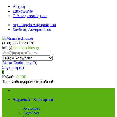
Αρχική
Επικοινωνία
Ο Λογαριασμός μου
Δημιουργία Λογαριασμού
Σύνδεση Λογαριασμού
(+30) 22710 23576
info@
manavischios.gr
Λίστα Επιθυμιών (0)
Σύγκριση
(0)
0
Καλάθι:
0,00€
Το καλάθι αγορών είναι άδειο!
Λαχανικά - Χορταρικά
Αγγινάρες
Αγγούρια