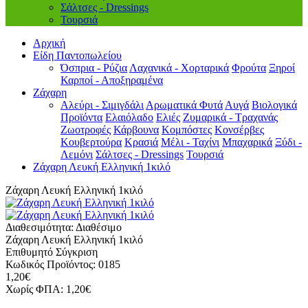
Σάλτσες - Dressings
Τουρσιά
Αρχική
Είδη Παντοπωλείου
Όσπρια - Ρύζια
Λαχανικά - Χορταρικά
Φρούτα
Ξηροί
Καρποί - Αποξηραμένα
Ζάχαρη
Αλεύρι - Σιμιγδάλι
Αρωματικά Φυτά
Αυγά
Βιολογικά
Προϊόντα
Ελαιόλαδο
Ελιές
Ζυμαρικά - Τραχανάς
Ζωοτροφές
Κάρβουνα
Κομπόστες
Κονσέρβες
Κουβερτούρα
Κρασιά
Μέλι - Ταχίνι
Μπαχαρικά
Ξύδι -
Λεμόνι
Σάλτσες - Dressings
Τουρσιά
Ζάχαρη Λευκή Ελληνική 1κιλό
Ζάχαρη Λευκή Ελληνική 1κιλό
Διαθεσιμότητα:
Διαθέσιμο
Ζάχαρη Λευκή Ελληνική 1κιλό
Επιθυμητό
Σύγκριση
Κωδικός Προϊόντος:
0185
1,20€
Χωρίς ΦΠΑ:
1,20€