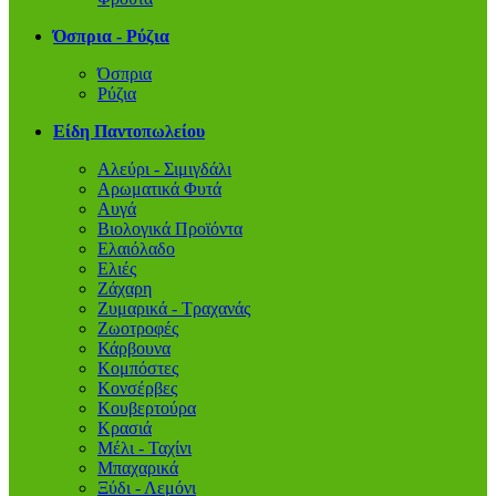
Όσπρια - Ρύζια
Όσπρια
Ρύζια
Είδη Παντοπωλείου
Αλεύρι - Σιμιγδάλι
Αρωματικά Φυτά
Αυγά
Βιολογικά Προϊόντα
Ελαιόλαδο
Ελιές
Ζάχαρη
Ζυμαρικά - Τραχανάς
Ζωοτροφές
Κάρβουνα
Κομπόστες
Κονσέρβες
Κουβερτούρα
Κρασιά
Μέλι - Ταχίνι
Μπαχαρικά
Ξύδι - Λεμόνι