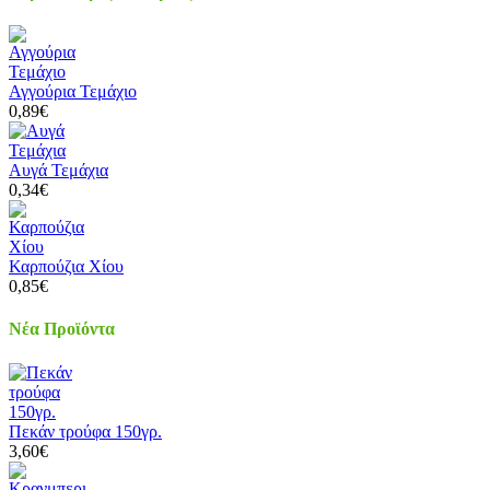
Αγγούρια Τεμάχιο
0,89€
Αυγά Τεμάχια
0,34€
Καρπούζια Χίου
0,85€
Νέα Προϊόντα
Πεκάν τρούφα 150γρ.
3,60€