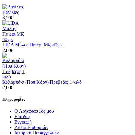
Βανίλιες
3,50€
LIDA Μύλος Πιπέρι Μίξ 40γρ.
2,80€
Καλαμπόκι (Ποπ Κόρν) Πρέβεζας 1 κιλό
2,00€
Πληροφορίες
Ο Λογαριασμός μου
Είσοδος
Εγγραφή
Λίστα Επιθυμιών
Ιστορικό Παραγγελιών