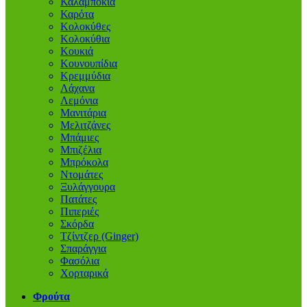
Καλαμπόκια
Καρότα
Κολοκύθες
Κολοκύθια
Κουκιά
Κουνουπίδια
Κρεμμύδια
Λάχανα
Λεμόνια
Μανιτάρια
Μελιτζάνες
Μπάμιες
Μπιζέλια
Μπρόκολα
Ντομάτες
Ξυλάγγουρα
Πατάτες
Πιπεριές
Σκόρδα
Τζίντζερ (Ginger)
Σπαράγγια
Φασόλια
Χορταρικά
Φρούτα