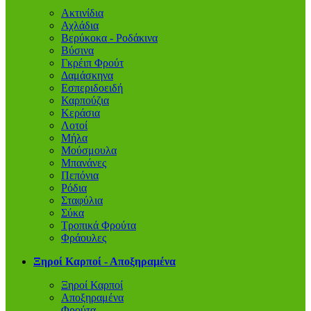
Ακτινίδια
Αχλάδια
Βερύκοκα - Ροδάκινα
Βύσινα
Γκρέιπ Φρούτ
Δαμάσκηνα
Εσπεριδοειδή
Καρπούζια
Κεράσια
Λοτοί
Μήλα
Μούσμουλα
Μπανάνες
Πεπόνια
Ρόδια
Σταφύλια
Σύκα
Τροπικά Φρούτα
Φράουλες
Ξηροί Καρποί - Αποξηραμένα
Ξηροί Καρποί
Αποξηραμένα
Φρούτα