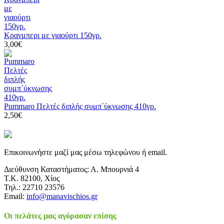
Κρανμπερι με γιαούρτι 150γρ.
3,00€
Pummaro Πελτές διπλής συμπ΄ύκνωσης 410γρ.
2,50€
Επικοινωνήστε μαζί μας μέσω τηλεφώνου ή email.
Διεύθυνση Καταστήματος: Α. Μπουρνιά 4
Τ.Κ. 82100, Χίος
Τηλ.: 22710 23576
Email:
info@manavischios.gr
Οι πελάτες μας αγόρασαν επίσης