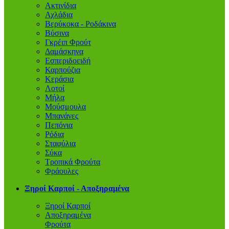
Ακτινίδια
Αχλάδια
Βερύκοκα - Ροδάκινα
Βύσινα
Γκρέιπ Φρούτ
Δαμάσκηνα
Εσπεριδοειδή
Καρπούζια
Κεράσια
Λοτοί
Μήλα
Μούσμουλα
Μπανάνες
Πεπόνια
Ρόδια
Σταφύλια
Σύκα
Τροπικά Φρούτα
Φράουλες
Ξηροί Καρποί - Αποξηραμένα
Ξηροί Καρποί
Αποξηραμένα
Φρούτα