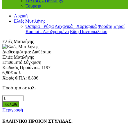
Σάλτσες - Dressings
Τουρσιά
Αρχική
Ελιές Μυτιλήνης
Όσπρια - Ρύζια
Λαχανικά - Χορταρικά
Φρούτα
Ξηροί
Καρποί - Αποξηραμένα
Είδη Παντοπωλείου
Ελιές Μυτιλήνης
Διαθεσιμότητα:
Διαθέσιμο
Ελιές Μυτιλήνης
Επιθυμητό
Σύγκριση
Κωδικός Προϊόντος:
1197
6,80€ /κιλ.
Χωρίς ΦΠΑ:
6,80€
Ποσότητα σε
κιλ.
Περιγραφή
ΕΛΛΗΝΙΚΟ ΠΡΟΪΟΝ ΣΤΥΛΙΔΑΣ.