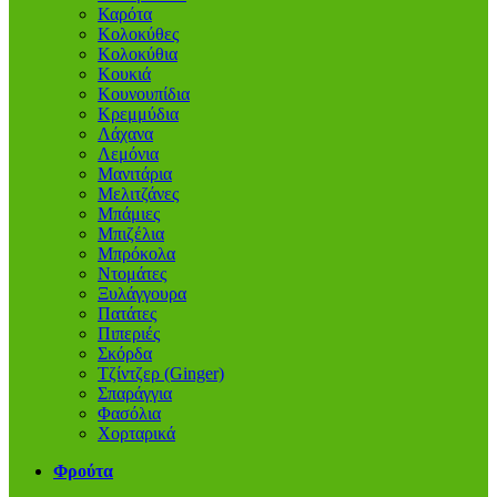
Καρότα
Κολοκύθες
Κολοκύθια
Κουκιά
Κουνουπίδια
Κρεμμύδια
Λάχανα
Λεμόνια
Μανιτάρια
Μελιτζάνες
Μπάμιες
Μπιζέλια
Μπρόκολα
Ντομάτες
Ξυλάγγουρα
Πατάτες
Πιπεριές
Σκόρδα
Τζίντζερ (Ginger)
Σπαράγγια
Φασόλια
Χορταρικά
Φρούτα