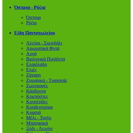
Όσπρια - Ρύζια
Όσπρια
Ρύζια
Είδη Παντοπωλείου
Αλεύρι - Σιμιγδάλι
Αρωματικά Φυτά
Αυγά
Βιολογικά Προϊόντα
Ελαιόλαδο
Ελιές
Ζάχαρη
Ζυμαρικά - Τραχανάς
Ζωοτροφές
Κάρβουνα
Κομπόστες
Κονσέρβες
Κουβερτούρα
Κρασιά
Μέλι - Ταχίνι
Μπαχαρικά
Ξύδι - Λεμόνι