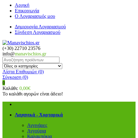
Αρχική
Επικοινωνία
Ο Λογαριασμός μου
Δημιουργία Λογαριασμού
Σύνδεση Λογαριασμού
(+30) 22710 23576
info@
manavischios.gr
Λίστα Επιθυμιών (0)
Σύγκριση
(0)
0
Καλάθι:
0,00€
Το καλάθι αγορών είναι άδειο!
Λαχανικά - Χορταρικά
Αγγινάρες
Αγγούρια
Καλαμπόκια