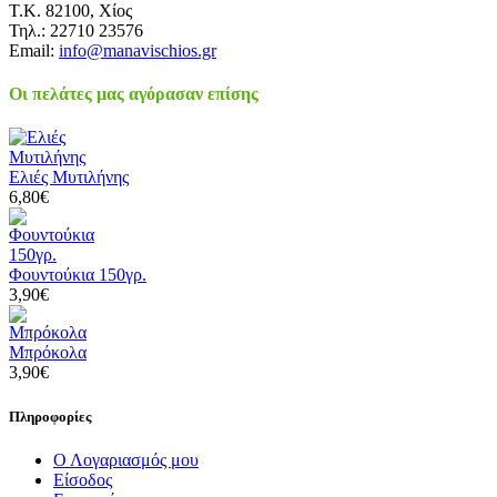
Τ.Κ. 82100, Χίος
Τηλ.: 22710 23576
Email:
info@manavischios.gr
Οι πελάτες μας αγόρασαν επίσης
Ελιές Μυτιλήνης
6,80€
Φουντούκια 150γρ.
3,90€
Μπρόκολα
3,90€
Πληροφορίες
Ο Λογαριασμός μου
Είσοδος