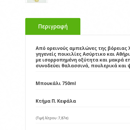
Περιγραφή
Από ορεινούς αμπελώνες της βόρειας Χ
γηγενείς ποικιλίες Ασύρτικο και Αθήρ
με ισορροπημένη οξύτητα και μακρά επ
συνοδεύει θαλασσινά, πουλερικά και 
Μπουκάλι 750ml
Κτήμα Π. Κεφάλα
(Τιμή λίτρου :7,87e)