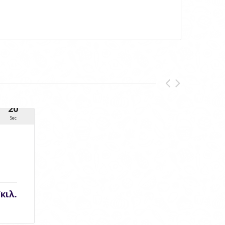
20
Sec
/κιλ.