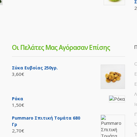
Σ
2
Οι Πελάτες Μας Αγόρασαν Επίσης
Π
Ο
Σύκα Ευβοίας 250γρ.
Ε
3,60€
Ε
Λ
Ρόκα
Ι
1,50€
Π
Pummaro Σπιτική Τομάτα 680
Ό
Γρ
2,70€
Τ