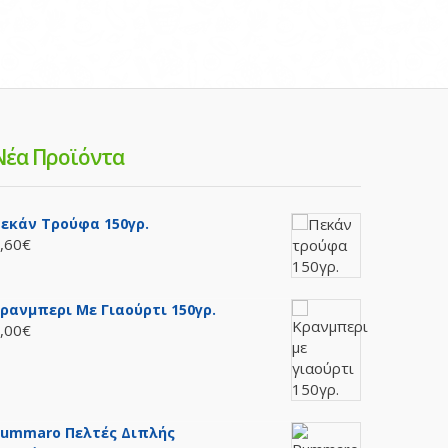
Νέα Προϊόντα
εκάν Τρούφα 150γρ.
,60€
ρανμπερι Με Γιαούρτι 150γρ.
,00€
ummaro Πελτές Διπλής