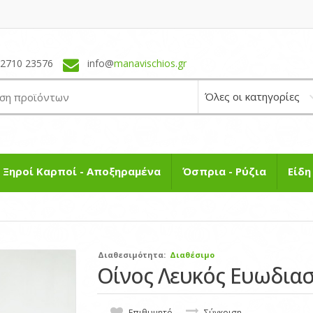
22710 23576
info@
manavischios.gr
Ξηροί Καρποί - Αποξηραμένα
Όσπρια - Ρύζια
Είδ
Διαθεσιμότητα:
Διαθέσιμο
Οίνος Λευκός Ευωδιασ
Επιθυμητό
Σύγκριση