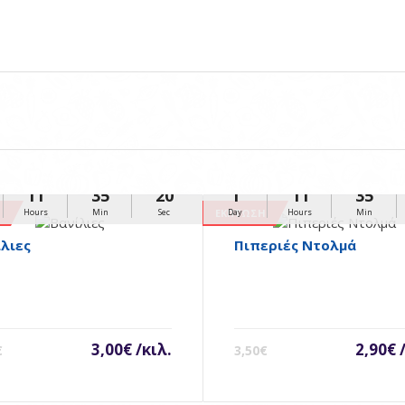
11
35
20
1
11
35
Η
ΈΚΠΤΩΣΗ
Hours
Min
Sec
Day
Hours
Min
ίλιες
Πιπεριές Ντολμά
3,00€ /κιλ.
2,90€ 
€
3,50€