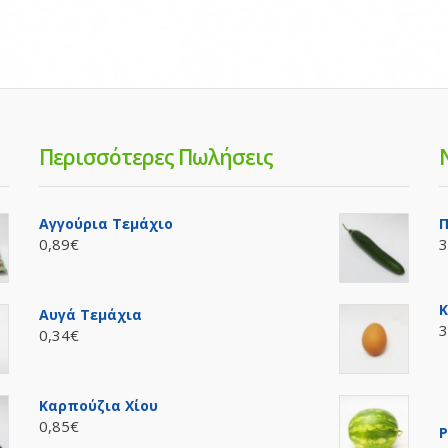
Περισσότερες Πωλήσεις
Αγγούρια Τεμάχιο
Π
0,89€
3
Κ
Αυγά Τεμάχια
3
0,34€
Καρπούζια Χίου
0,85€
P