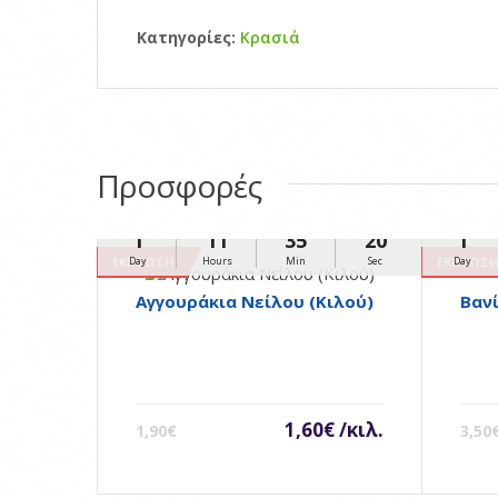
Κατηγορίες:
Κρασιά
Προσφορές
1
11
35
20
1
ΈΚΠΤΩΣΗ
ΈΚΠΤΩΣ
Day
Hours
Min
Sec
Day
Αγγουράκια Νείλου (Κιλού)
Βαν
1,60€ /κιλ.
1,90€
3,50