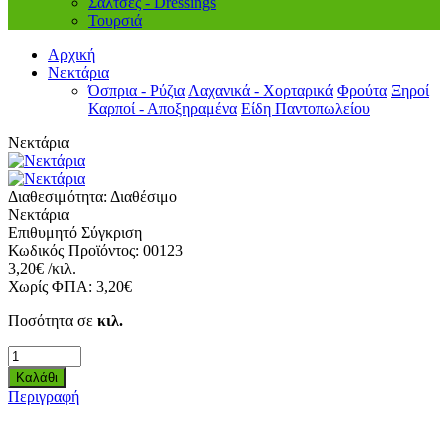
Σάλτσες - Dressings
Τουρσιά
Αρχική
Νεκτάρια
Όσπρια - Ρύζια
Λαχανικά - Χορταρικά
Φρούτα
Ξηροί
Καρποί - Αποξηραμένα
Είδη Παντοπωλείου
Νεκτάρια
Διαθεσιμότητα:
Διαθέσιμο
Νεκτάρια
Επιθυμητό
Σύγκριση
Κωδικός Προϊόντος:
00123
3,20€ /κιλ.
Χωρίς ΦΠΑ:
3,20€
Ποσότητα σε
κιλ.
Περιγραφή