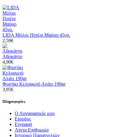
LIDA Μύλος Πιπέρι Μαύρο 45γρ.
2,59€
Αβοκάντο
4,90€
Φυστίκι Κελυφωτό Αλάτι 190gr
3,95€
Πληροφορίες
Ο Λογαριασμός μου
Είσοδος
Εγγραφή
Λίστα Επιθυμιών
Ιστορικό Παραγγελιών