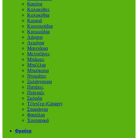
Καρότα
Κολοκύθες
Κολοκύθια
Κουκιά
Κουνουπίδια
Κρεμμύδια
Λάχανα
Λεμόνια
Μανιτάρια
Μελιτζάνες
Μπάμιες
Μπιζέλια
Μπρόκολα
Ντομάτες
Ξυλάγγουρα
Πατάτες
Πιπεριές
Σκόρδα
Τζίντζερ (Ginger)
Σπαράγγια
Φασόλια
Χορταρικά
Φρούτα