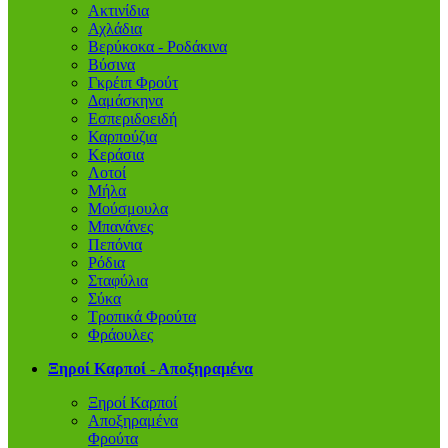
Ακτινίδια
Αχλάδια
Βερύκοκα - Ροδάκινα
Βύσινα
Γκρέιπ Φρούτ
Δαμάσκηνα
Εσπεριδοειδή
Καρπούζια
Κεράσια
Λοτοί
Μήλα
Μούσμουλα
Μπανάνες
Πεπόνια
Ρόδια
Σταφύλια
Σύκα
Τροπικά Φρούτα
Φράουλες
Ξηροί Καρποί - Αποξηραμένα
Ξηροί Καρποί
Αποξηραμένα
Φρούτα