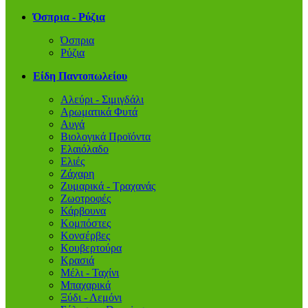
Όσπρια - Ρύζια
Όσπρια
Ρύζια
Είδη Παντοπωλείου
Αλεύρι - Σιμιγδάλι
Αρωματικά Φυτά
Αυγά
Βιολογικά Προϊόντα
Ελαιόλαδο
Ελιές
Ζάχαρη
Ζυμαρικά - Τραχανάς
Ζωοτροφές
Κάρβουνα
Κομπόστες
Κονσέρβες
Κουβερτούρα
Κρασιά
Μέλι - Ταχίνι
Μπαχαρικά
Ξύδι - Λεμόνι