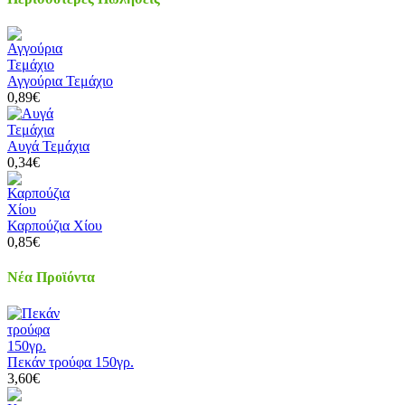
Αγγούρια Τεμάχιο
0,89€
Αυγά Τεμάχια
0,34€
Καρπούζια Χίου
0,85€
Νέα Προϊόντα
Πεκάν τρούφα 150γρ.
3,60€