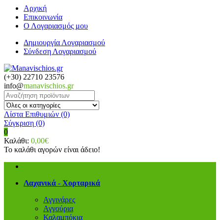
Αρχική
Επικοινωνία
Ο Λογαριασμός μου
Δημιουργία Λογαριασμού
Σύνδεση Λογαριασμού
(+30) 22710 23576
info@
manavischios.gr
Λίστα Επιθυμιών (0)
Σύγκριση
(0)
0
Καλάθι:
0,00€
Το καλάθι αγορών είναι άδειο!
Λαχανικά - Χορταρικά
Αγγινάρες
Αγγούρια
Καλαμπόκια